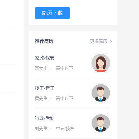
简历下载
推荐简历
更多简历
家政/保安
聂女士
·
高中以下
技工/普工
黄先生
·
高中以下
行政/后勤
刘先生
·
中专/技校